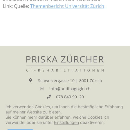
Link: Quelle:
Themenbericht Universität Zürich
Schweizergasse 10 | 8001 Zürich
info@audioagogin.ch
078 843 90 20
Ich verwenden Cookies, um Ihnen die bestmögliche Erfahrung
Impressum
Datenschutzerklärung
auf meiner Website zu bieten.
Sie können mehr darüber erfahren, welche Cookies ich
verwende, oder sie unter
Einstellungen
deaktivieren.
©2026 Priska Zürcher | All Rights Reserved
erstellt durch
wild-agency